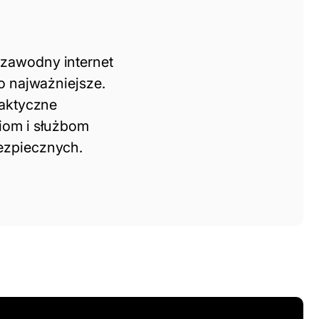
zawodny internet
to najważniejsze.
raktyczne
iom i służbom
ezpiecznych.