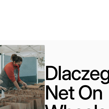
Dlacze
Net On